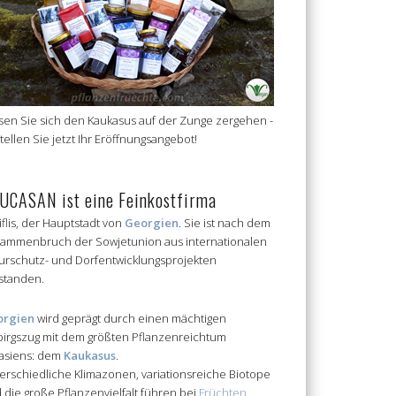
sen Sie sich den Kaukasus auf der Zunge zergehen -
tellen Sie jetzt Ihr Eröffnungsangebot!
UCASAN ist eine Feinkostfirma
Tiflis, der Hauptstadt von
Georgien
. Sie ist nach dem
ammenbruch der Sowjetunion aus internationalen
urschutz- und Dorfentwicklungsprojekten
standen.
orgien
wird geprägt durch einen mächtigen
irgszug mit dem größten Pflanzenreichtum
asiens: dem
Kaukasus
.
erschiedliche Klimazonen, variationsreiche Biotope
 die große Pflanzenvielfalt führen bei
Früchten
,