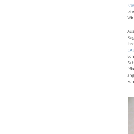
Krä
ein
Wir
Aus
Reg
ihr
CA
von
Sch
Pfl
ang
kont